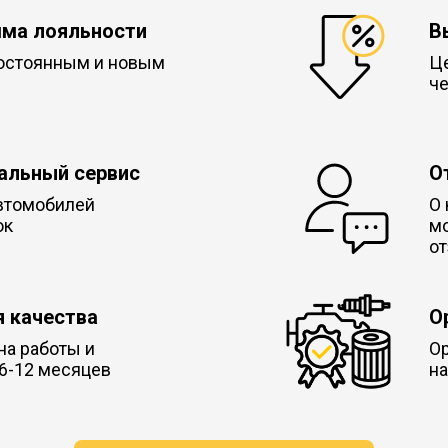
ма лояльности
В
остоянным и новым
Це
че
альный сервис
О
втомобилей
О 
ок
м
от
я качества
О
на работы и
Ор
 6-12 месяцев
на