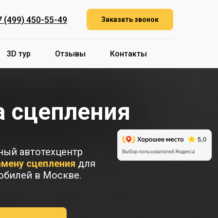
7 (499) 450-55-49
Заказать звонок
3D тур
Отзывы
Контакты
 сцепления
ый автотехцентр
амену сцепления
для
обилей в Москве.