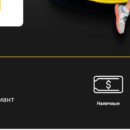
иант
Наличные