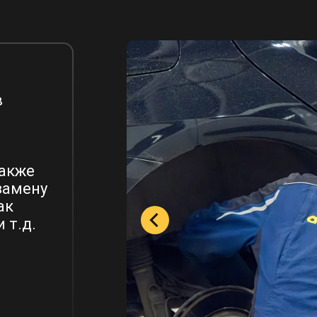
с
в
также
замену
ак
 т.д.