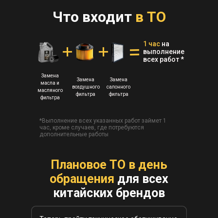
Что входит
в ТО
1 час
на
выполнение
всех работ *
Замена
Замена
Замена
масла и
воздушного
салонного
масляного
фильтра
фильтра
фильтра
*Выполнение всех указанных работ займет 1
час, кроме случаев, где потребуются
дополнительные работы
Плановое ТО в день
обращения
для всех
китайских брендов