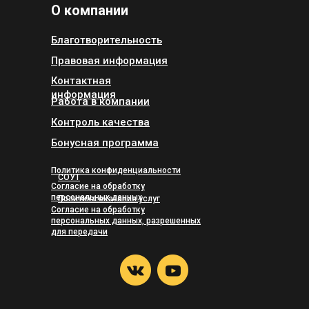
О компании
Благотворительность
Правовая информация
Контактная
информация
Работа в компании
Контроль качества
Бонусная программа
Политика конфиденциальности
СОУТ
Согласие на обработку
персональных данных
Политика оказания услуг
Согласие на обработку
персональных данных, разрешенных
для передачи