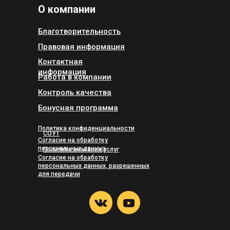
О компании
Благотворительность
Правовая информация
Контактная
информация
Работа в компании
Контроль качества
Бонусная программа
Политика конфиденциальности
СОУТ
Согласие на обработку
персональных данных
Политика оказания услуг
Согласие на обработку
персональных данных, разрешенных
для передачи