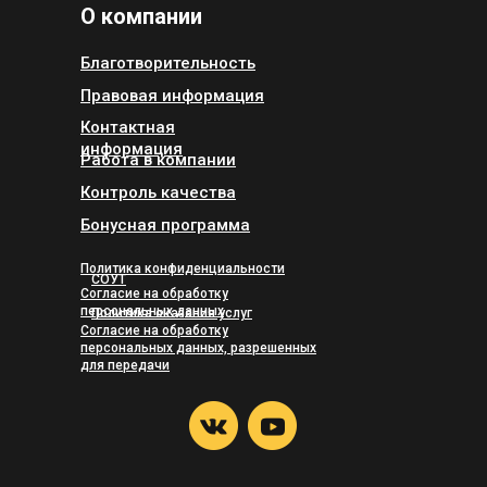
О компании
Благотворительность
Правовая информация
Контактная
информация
Работа в компании
Контроль качества
Бонусная программа
Политика конфиденциальности
СОУТ
Согласие на обработку
персональных данных
Политика оказания услуг
Согласие на обработку
персональных данных, разрешенных
для передачи