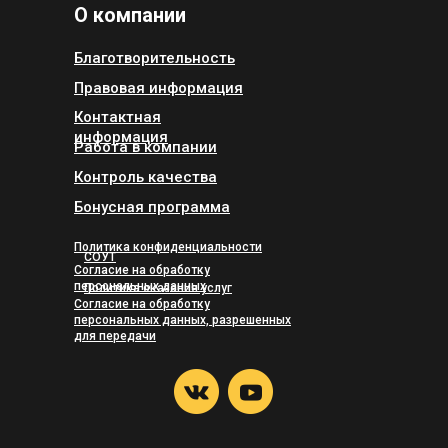
О компании
Благотворительность
Правовая информация
Контактная
информация
Работа в компании
Контроль качества
Бонусная программа
Политика конфиденциальности
СОУТ
Согласие на обработку
персональных данных
Политика оказания услуг
Согласие на обработку
персональных данных, разрешенных
для передачи