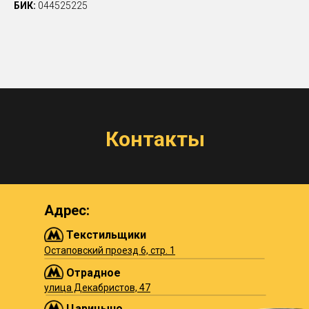
БИК:
044525225
Контакты
Адрес:
Текстильщики
Остаповский проезд 6, стр. 1
Отрадное
улица Декабристов, 47
Царицыно