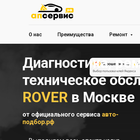
О нас
Преимущества
Ремонт
Диагностика, рем
техническое об
ROVER
в Москве
от официального сервиса
авто-
подбор.рф