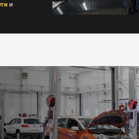
уги
и
С