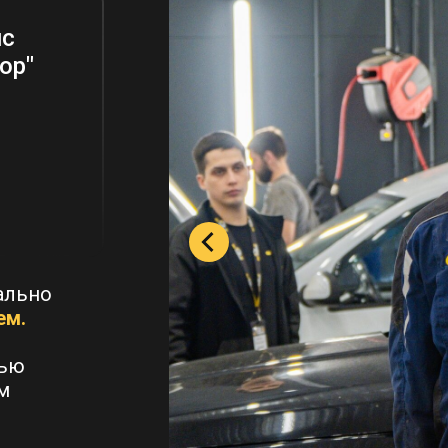
ис
ор"
ально
ем.
вью
м