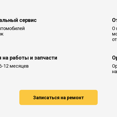
альный сервис
О
втомобилей
О 
ок
м
от
я на работы и запчасти
О
 6-12 месяцев
Ор
на
Записаться на ремонт