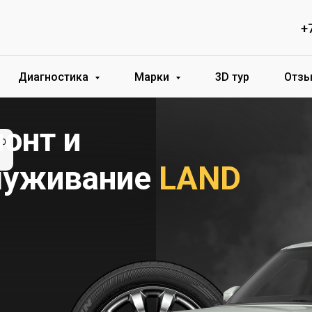
+
Диагностика
Марки
3D тур
Отз
онт и
служивание
LAND