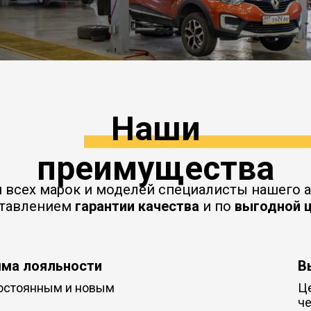
Наши
преимущества
й всех марок и моделей специалисты нашего
ставлением
гарантии качества
и по
выгодной 
ма лояльности
В
остоянным и новым
Це
че